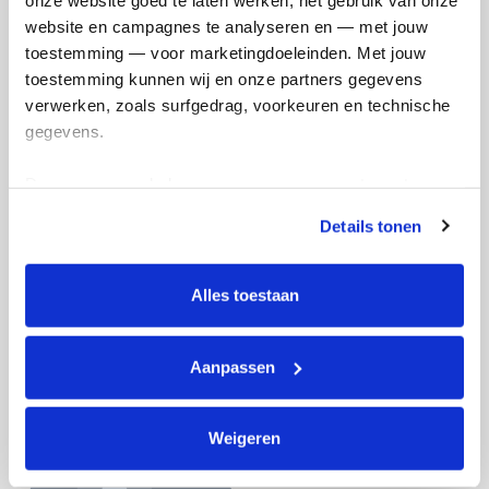
en betaal €0.75 extra.
website en campagnes te analyseren en — met jouw 
Doneer nu
toestemming — voor marketingdoeleinden. Met jouw 
toestemming kunnen wij en onze partners gegevens 
verwerken, zoals surfgedrag, voorkeuren en technische 
gegevens.
Opgehaald
Streefbedrag
Deze gegevens helpen ons om campagnes te meten, 
€202
€250
prestaties te verbeteren en relevante KWF-content te 
Details tonen
tonen. Je kunt je toestemming op elk moment wijzigen of 
intrekken via Cookie instellingen onderaan de pagina. De 
Doneer
Word lid van ons team
lijst met cookies is te vinden in het tabblad “details”.
Alles toestaan
Naomi's badges
Aanpassen
Weigeren