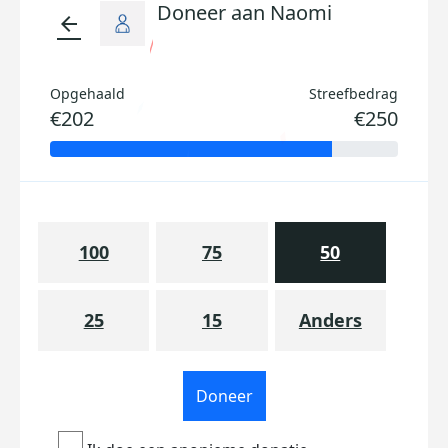
Doneer aan Naomi
arrow_back
Opgehaald
Streefbedrag
€202
€250
100
75
50
25
15
Anders
Doneer