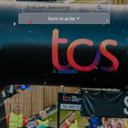
Kom in actie
Inloggen
NL