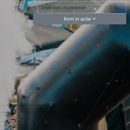
Kom in actie
Inloggen
NL