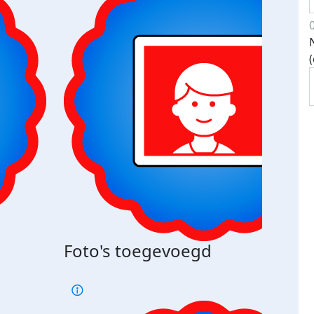
Foto's toegevoegd
€500
verd