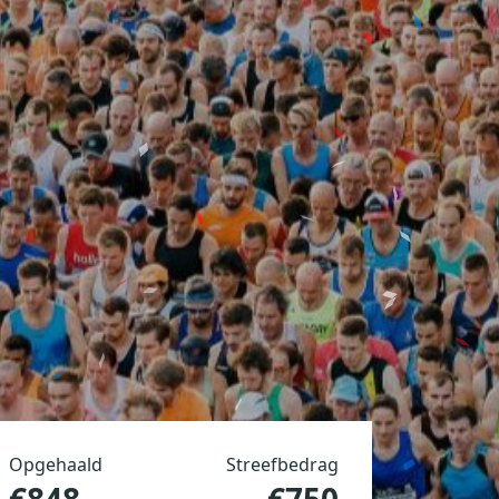
Opgehaald
Streefbedrag