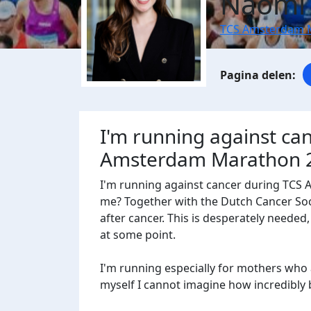
Naomi 
TCS Amsterdam 
I'm running against ca
Amsterdam Marathon 
I'm running against cancer during TCS
me? Together with the Dutch Cancer Socie
after cancer. This is desperately needed
at some point.
I'm running especially for mothers who 
myself I cannot imagine how incredibly