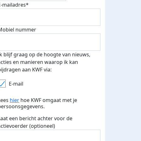
E-mailadres*
Mobiel nummer
Ik blijf graag op de hoogte van nieuws,
acties en manieren waarop ik kan
bijdragen aan KWF via:
E-mail
Lees
hier
hoe KWF omgaat met je
persoonsgegevens.
Laat een bericht achter voor de
actievoerder (optioneel)