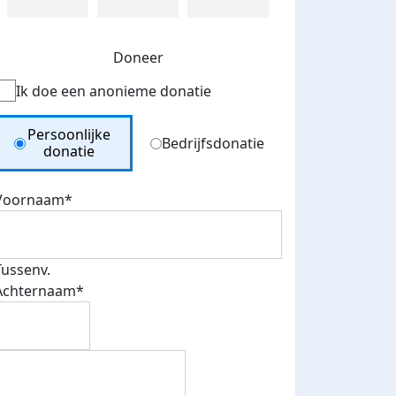
Doneer
Ik doe een anonieme donatie
Donation Type
Persoonlijke
Bedrijfsdonatie
donatie
Voornaam*
Tussenv.
Achternaam*