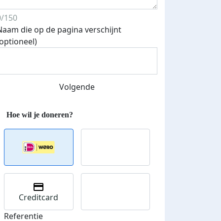
0/150
Naam die op de pagina verschijnt
(optioneel)
Volgende
 euro opgehaald: t-shirt
E-mails verstuurd
iend
Creditcard
Referentie