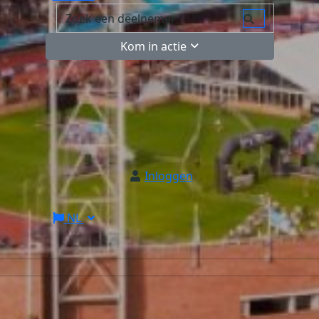
Kom in actie
Inloggen
NL