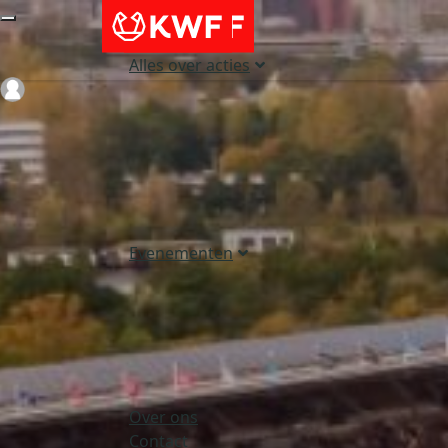
Alles over acties
Login
Evenementen
Over ons
Contact