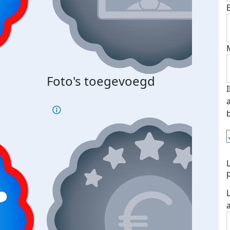
Foto's toegevoegd
€500
verd