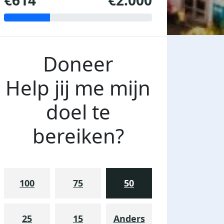
€614
€2.000
Doneer
Help jij me mijn
doel te
bereiken?
100
75
50
25
15
Anders