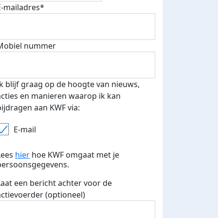
E-mailadres*
Mobiel nummer
 euro opgehaald: t-shirt
E-mails verstuurd
Ik blijf graag op de hoogte van nieuws,
iend
acties en manieren waarop ik kan
bijdragen aan KWF via:
E-mail
Lees
hier
hoe KWF omgaat met je
persoonsgegevens.
Laat een bericht achter voor de
actievoerder (optioneel)