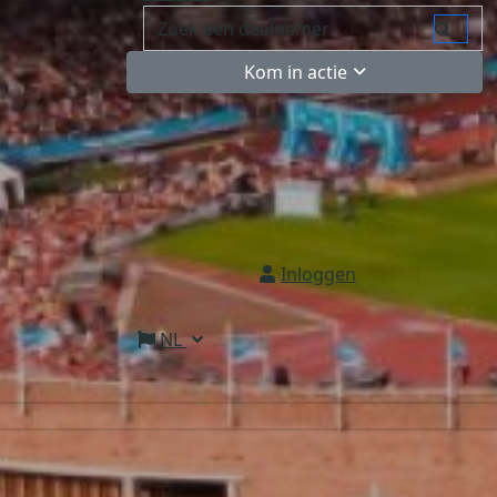
Kom in actie
Inloggen
NL