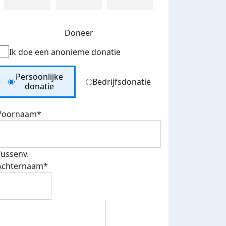
Doneer
Ik doe een anonieme donatie
Donation Type
Persoonlijke
Bedrijfsdonatie
donatie
Voornaam*
Tussenv.
Achternaam*