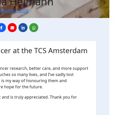
ia Heimann
Marathon 2026
ncer at the TCS Amsterdam
ancer research, better care, and more support
ches so many lives, and I’ve sadly lost
run is my way of honouring them and
re hope for the future.
t and is truly appreciated. Thank you for