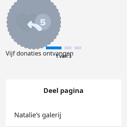
Vijf donaties ontvangen
1 van 3
Deel pagina
Natalie's
galerij