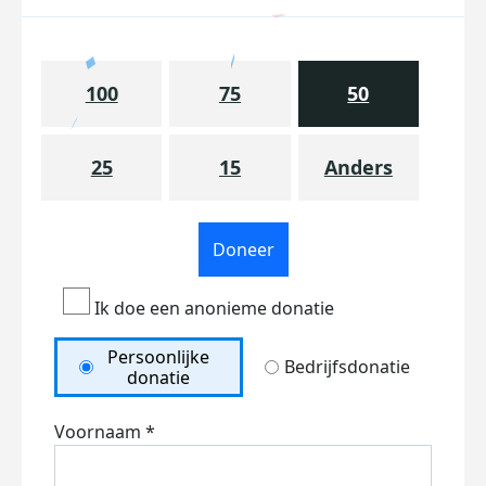
100
75
50
25
15
Anders
Doneer
Ik doe een anonieme donatie
Persoonlijke
Bedrijfsdonatie
donatie
Voornaam *