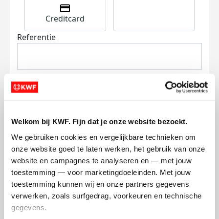
Creditcard
Referentie
Welkom bij KWF. Fijn dat je onze website bezoekt.
Ik wil bijdragen aan de transactiekosten
We gebruiken cookies en vergelijkbare technieken om 
en betaal €0.75 extra.
onze website goed te laten werken, het gebruik van onze 
Doneer nu
website en campagnes te analyseren en — met jouw 
toestemming — voor marketingdoeleinden. Met jouw 
toestemming kunnen wij en onze partners gegevens 
verwerken, zoals surfgedrag, voorkeuren en technische 
gegevens.