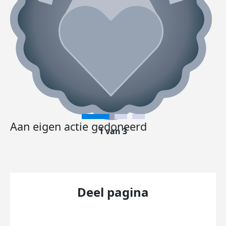
Aan eigen actie gedoneerd
1 van 3
Deel pagina