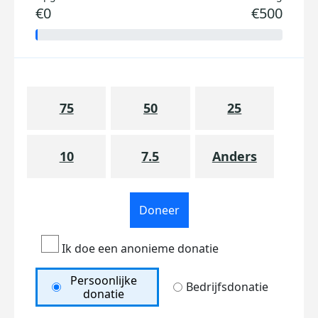
€0
€500
75
50
25
10
7.5
Anders
Doneer
Ik doe een anonieme donatie
Persoonlijke
Bedrijfsdonatie
donatie