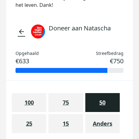
het leven. Dank!
Doneer aan Natascha
arrow_back
Opgehaald
Streefbedrag
€633
€750
100
75
50
25
15
Anders