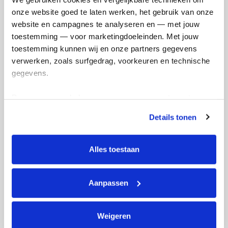
onze website goed te laten werken, het gebruik van onze 
website en campagnes te analyseren en — met jouw 
toestemming — voor marketingdoeleinden. Met jouw 
toestemming kunnen wij en onze partners gegevens 
verwerken, zoals surfgedrag, voorkeuren en technische 
gegevens.
Deze gegevens helpen ons om campagnes te meten, 
prestaties te verbeteren en relevante KWF-content te 
Details tonen
tonen. Je kunt je toestemming op elk moment wijzigen of 
intrekken via Cookie instellingen onderaan de pagina. De 
lijst met cookies is te vinden in het tabblad “details”.
Alles toestaan
Aanpassen
Weigeren
E-mails verstuurd