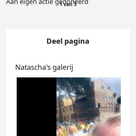
Aan eigen actie gedoneerd
1 van 3
Deel pagina
Natascha's
galerij