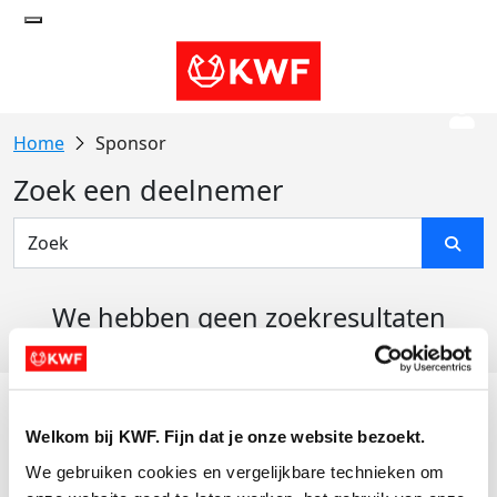
Sponsor
Zoek een deelnemer
We hebben geen zoekresultaten
gevonden
Acties
Welkom bij KWF. Fijn dat je onze website bezoekt.
Actiematerialen
We gebruiken cookies en vergelijkbare technieken om 
Evenementen