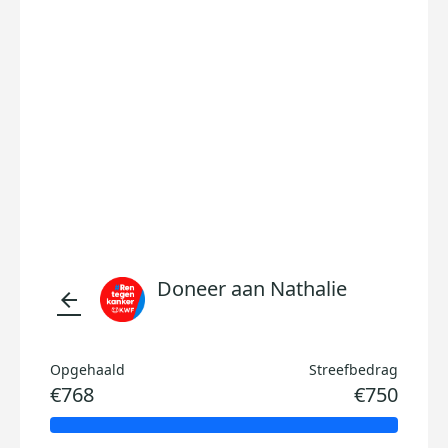
Doneer aan Nathalie
arrow_back
Opgehaald
Streefbedrag
€768
€750