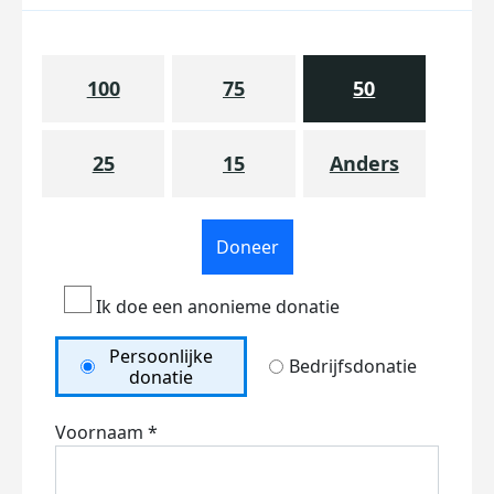
100
75
50
25
15
Anders
Doneer
Ik doe een anonieme donatie
Persoonlijke
Bedrijfsdonatie
donatie
Voornaam *