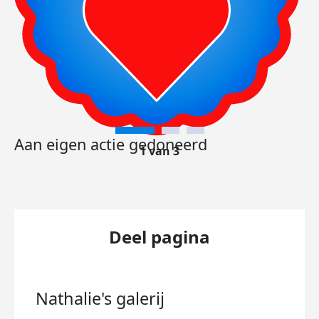
Aan eigen actie gedoneerd
1 van 3
Deel pagina
Nathalie's
galerij