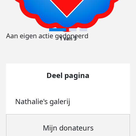
Aan eigen actie gedoneerd
1 van 3
Deel pagina
Nathalie's
galerij
Mijn donateurs