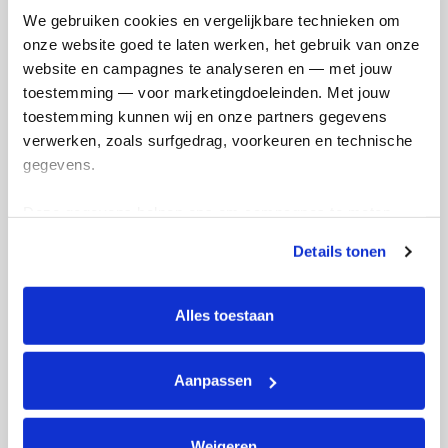
We gebruiken cookies en vergelijkbare technieken om 
onze website goed te laten werken, het gebruik van onze 
Nathalie's badges
website en campagnes te analyseren en — met jouw 
toestemming — voor marketingdoeleinden. Met jouw 
toestemming kunnen wij en onze partners gegevens 
verwerken, zoals surfgedrag, voorkeuren en technische 
gegevens.
Deze gegevens helpen ons om campagnes te meten, 
prestaties te verbeteren en relevante KWF-content te 
Details tonen
tonen. Je kunt je toestemming op elk moment wijzigen of 
intrekken via Cookie instellingen onderaan de pagina. De 
lijst met cookies is te vinden in het tabblad “details”.
Alles toestaan
Aanpassen
Weigeren