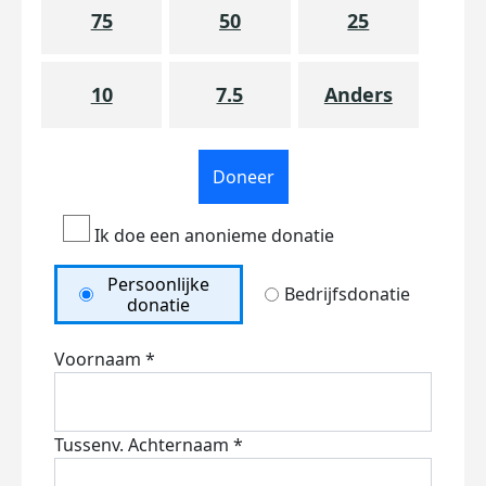
75
50
25
10
7.5
Anders
Doneer
Ik doe een anonieme donatie
Persoonlijke
Bedrijfsdonatie
donatie
Voornaam *
Tussenv.
Achternaam *