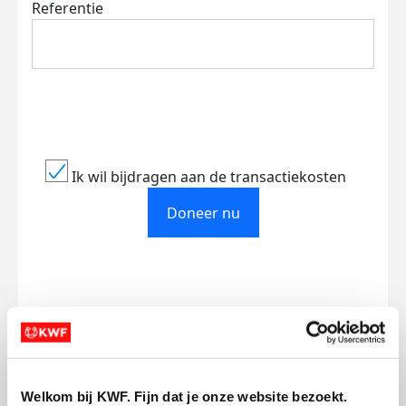
Referentie
Ik wil bijdragen aan de transactiekosten
Doneer nu
Opgehaald
Streefbedrag
€592
€750
Welkom bij KWF. Fijn dat je onze website bezoekt.
Doneer