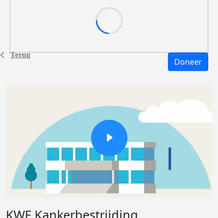
Terug
Doneer
KWF Kankerbestrijding