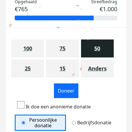
Opgehaald
Streefbedrag
€765
€1.000
100
75
50
25
15
Anders
Doneer
Ik doe een anonieme donatie
Persoonlijke
Bedrijfsdonatie
donatie