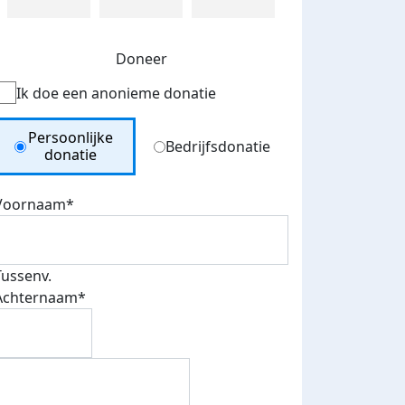
Doneer
Ik doe een anonieme donatie
Donation Type
Persoonlijke
Bedrijfsdonatie
donatie
Voornaam*
Tussenv.
Achternaam*