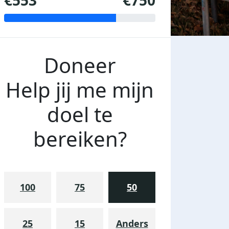
€553
€750
Doneer
Help jij me mijn
doel te
bereiken?
100
75
50
25
15
Anders