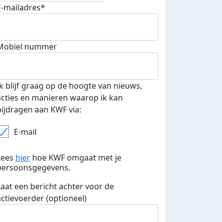
E-mailadres*
Mobiel nummer
Ik blijf graag op de hoogte van nieuws,
acties en manieren waarop ik kan
bijdragen aan KWF via:
E-mail
Lees
hier
hoe KWF omgaat met je
persoonsgegevens.
Laat een bericht achter voor de
actievoerder (optioneel)