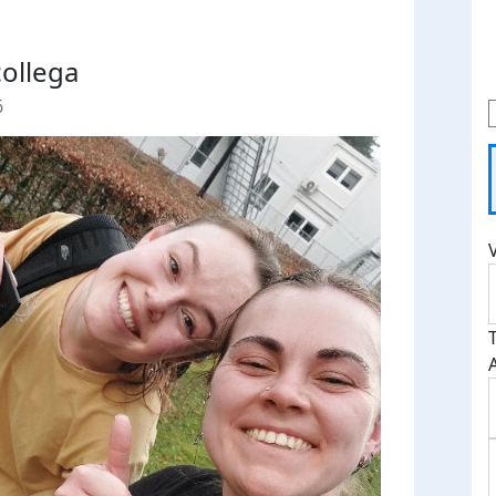
ollega
6