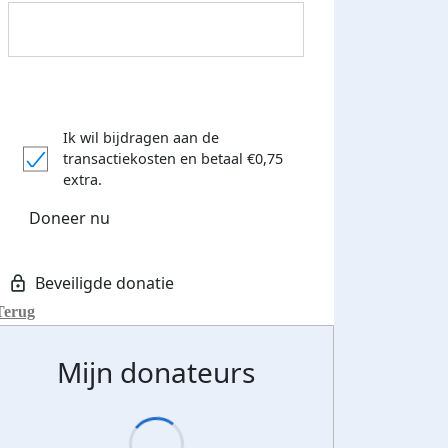
Ik wil bijdragen aan de
transactiekosten
en betaal €0,75
extra.
Doneer nu
500 euro aan donaties ontvang
E-mails verstuurd
 speciale KWF t-shirt!
Terug
Mijn donateurs