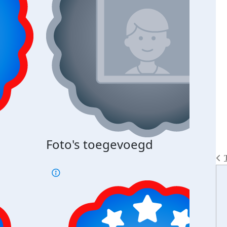
Bij 
Foto's toegevoegd
je je