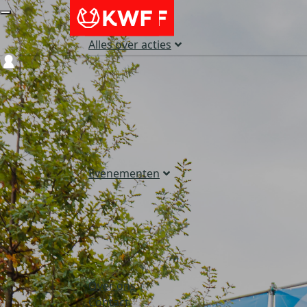
Alles over acties
Login
Evenementen
Over ons
Contact