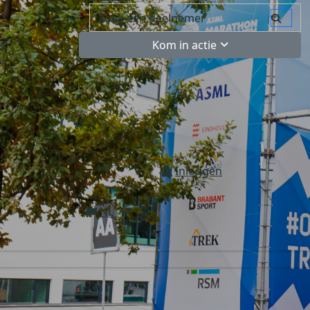
Kom in actie
Inloggen
NL