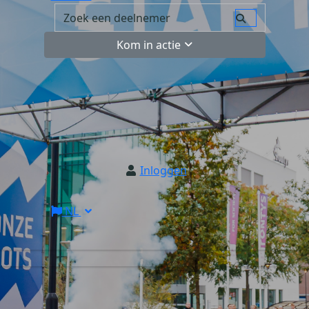
Kom in actie
Inloggen
NL