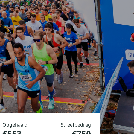
Opgehaald
Streefbedrag