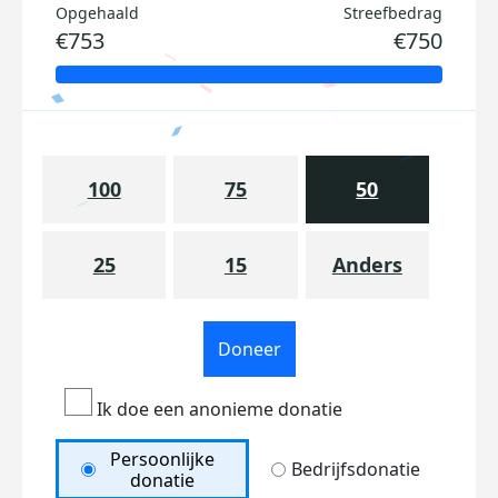
Opgehaald
Streefbedrag
€753
€750
100
75
50
25
15
Anders
Doneer
Ik doe een anonieme donatie
Persoonlijke
Bedrijfsdonatie
donatie