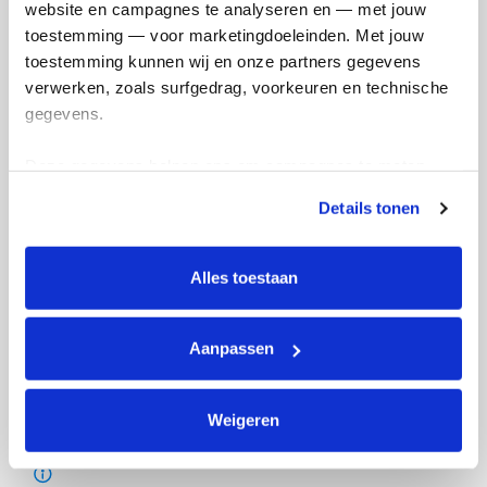
Met deze nieuwe kanonnen moet het
website en campagnes te analyseren en — met jouw 
gaan lukken
toestemming — voor marketingdoeleinden. Met jouw 
toestemming kunnen wij en onze partners gegevens 
Deel op
verwerken, zoals surfgedrag, voorkeuren en technische 
gegevens.
Mijn activiteiten volgen
Deze gegevens helpen ons om campagnes te meten, 
prestaties te verbeteren en relevante KWF-content te 
Details tonen
tonen. Je kunt je toestemming op elk moment wijzigen of 
intrekken via Cookie instellingen onderaan de pagina. De 
lijst met cookies is te vinden in het tabblad “details”.
Alles toestaan
615
kms
Aanpassen
Neil's badges
Weigeren