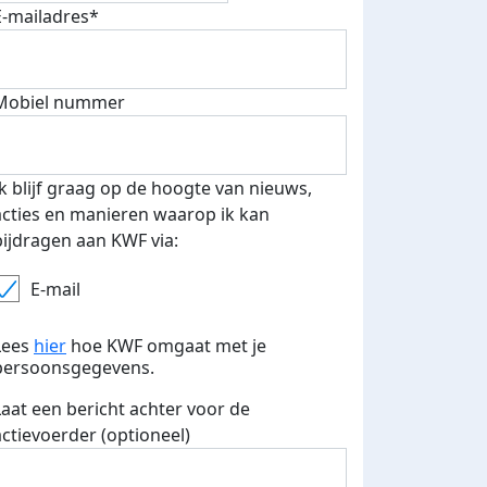
E-mailadres*
Mobiel nummer
Ik blijf graag op de hoogte van nieuws,
acties en manieren waarop ik kan
bijdragen aan KWF via:
E-mail
Lees
hier
hoe KWF omgaat met je
persoonsgegevens.
Laat een bericht achter voor de
actievoerder (optioneel)