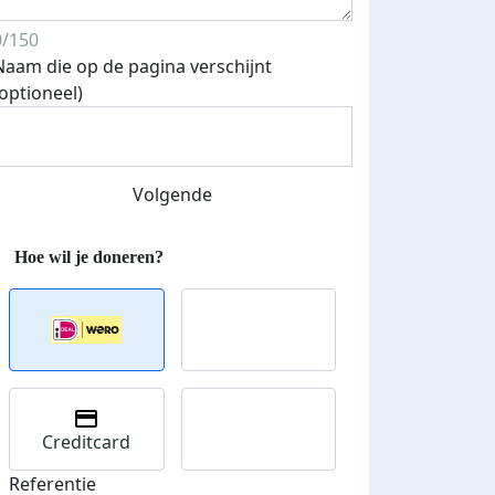
0/150
Naam die op de pagina verschijnt
(optioneel)
Volgende
500 euro aan donaties ontvang
E-mails verstuurd
 speciale KWF t-shirt!
Creditcard
Referentie