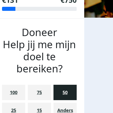
€131
€750
Doneer
Help jij me mijn
doel te
bereiken?
100
75
50
25
15
Anders