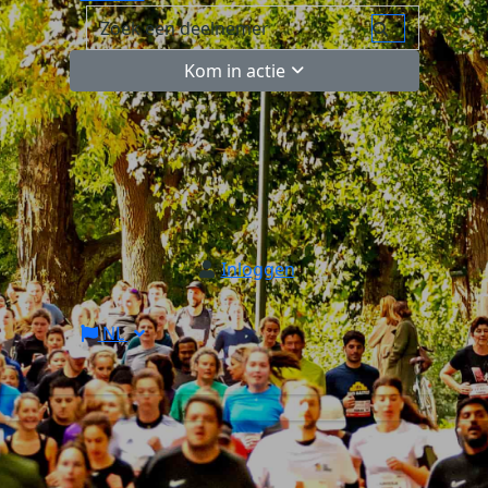
Kom in actie
Inloggen
NL