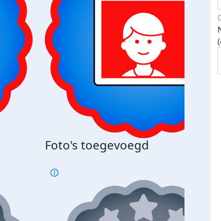
Bij 
Foto's toegevoegd
je je