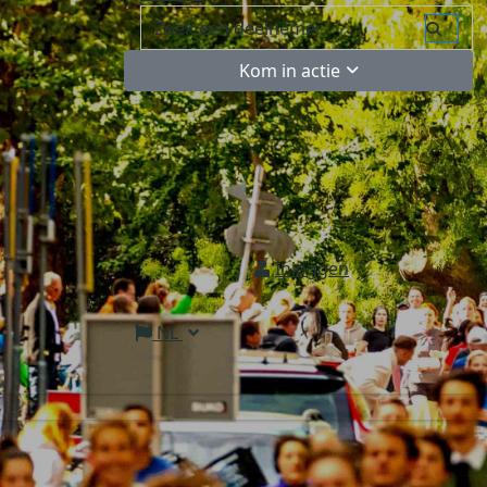
Kom in actie
Inloggen
NL