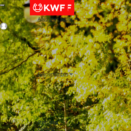
Alles over acties
Login
Evenementen
Over ons
Contact