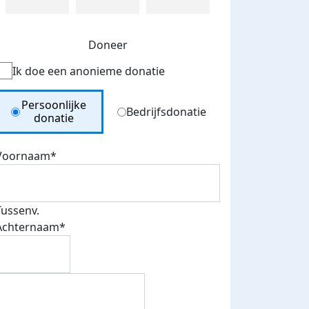
Doneer
Ik doe een anonieme donatie
Donation Type
Persoonlijke
Bedrijfsdonatie
donatie
Voornaam*
Tussenv.
Achternaam*