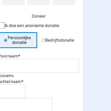
Doneer
Ik doe een anonieme donatie
Donation Type
Persoonlijke
Bedrijfsdonatie
donatie
Voornaam*
Tussenv.
Achternaam*