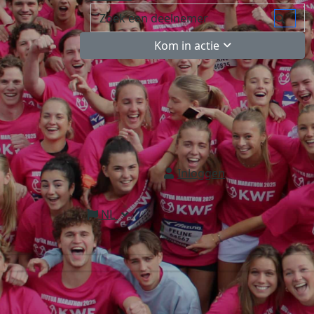
Kom in actie
Inloggen
NL