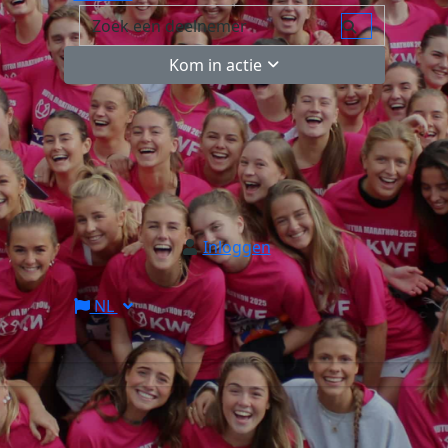
Kom in actie
Inloggen
NL