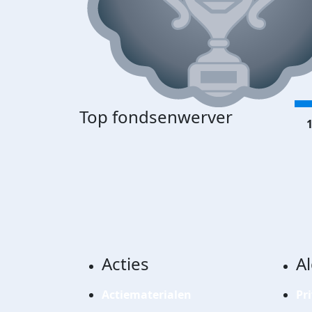
Top fondsenwerver
1
Acties
A
Actiematerialen
Pr