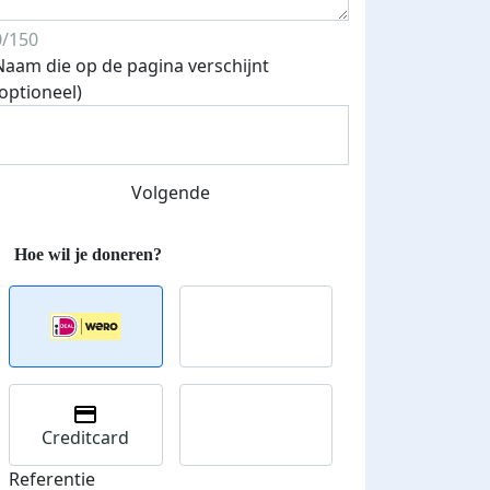
0/150
Naam die op de pagina verschijnt
(optioneel)
Streefbedrag verhoogd
Volgende
Creditcard
Referentie