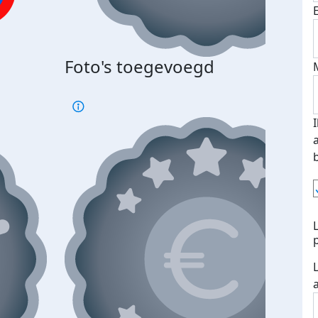
Foto's toegevoegd
€500
verd