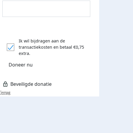
Ik wil bijdragen aan de
transactiekosten
en betaal €0,75
Donateurs bedankt
extra.
Doneer nu
Terug