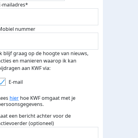
E-mailadres*
 euro opgehaald: t-shirt
E-mails verstuurd
Mobiel nummer
iend
Ik blijf graag op de hoogte van nieuws,
acties en manieren waarop ik kan
bijdragen aan KWF via:
E-mail
Lees
hier
hoe KWF omgaat met je
persoonsgegevens.
Laat een bericht achter voor de
actievoerder (optioneel)