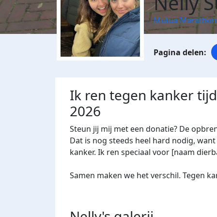
Nelly S
Mutua Marathon
Ik ren tegen kanker ti
2026
Steun jij mij met een donatie? De opbre
Dat is nog steeds heel hard nodig, want 
kanker. Ik ren speciaal voor [naam dierba
Samen maken we het verschil. Tegen kan
Nelly's
galerij