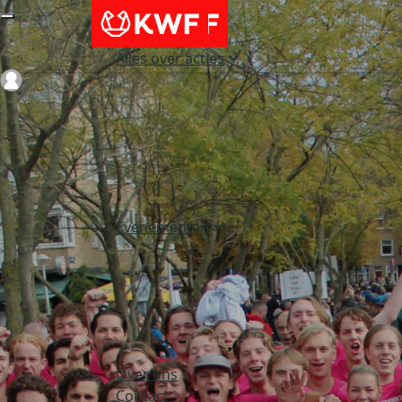
Alles over acties
Login
Evenementen
Over ons
Contact