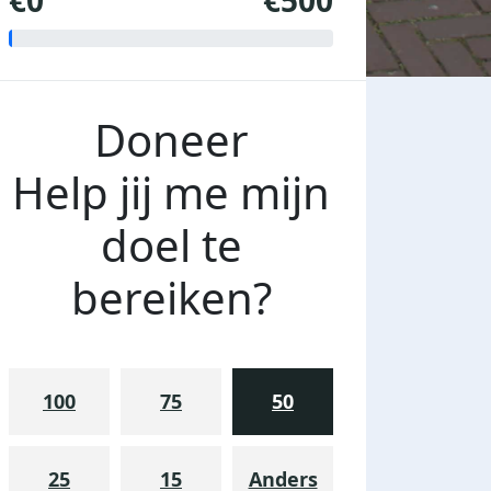
€0
€500
Doneer
Help jij me mijn
doel te
bereiken?
100
75
50
25
15
Anders