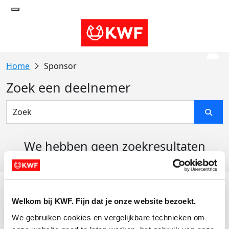
Sponsor
Zoek een deelnemer
We hebben geen zoekresultaten
gevonden
Acties
Welkom bij KWF. Fijn dat je onze website bezoekt.
Actiematerialen
We gebruiken cookies en vergelijkbare technieken om 
Evenementen