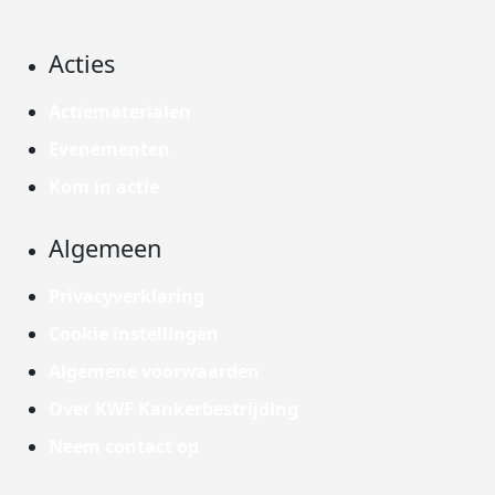
Acties
Actiematerialen
Evenementen
Kom in actie
Algemeen
Privacyverklaring
Cookie instellingen
Algemene voorwaarden
Over KWF Kankerbestrijding
Neem contact op