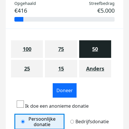
Opgehaald
Streefbedrag
€416
€5.000
100
75
50
25
15
Anders
Doneer
Ik doe een anonieme donatie
Persoonlijke
Bedrijfsdonatie
donatie