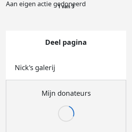
Aan eigen actie gedoneerd
1 van 3
Deel pagina
Nick's
galerij
Mijn donateurs