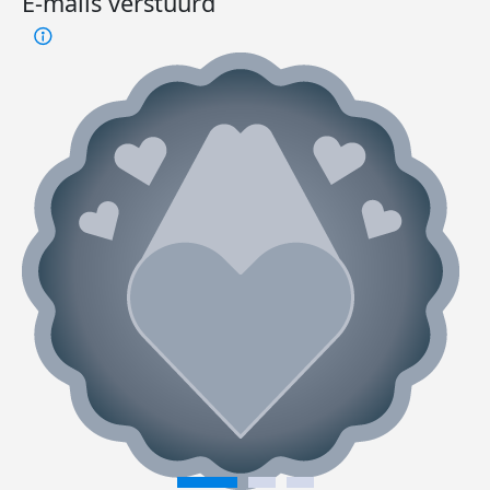
E-mails verstuurd