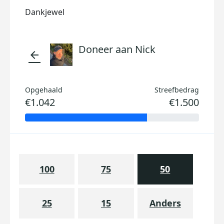
Dankjewel
Doneer aan Nick
arrow_back
Opgehaald
Streefbedrag
€1.042
€1.500
100
75
50
25
15
Anders