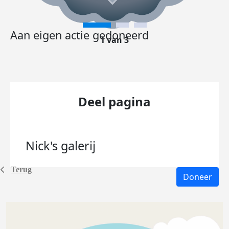
Aan eigen actie gedoneerd
1 van 3
Deel pagina
Nick's
galerij
Terug
Doneer