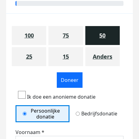
100
75
50
25
15
Anders
Doneer
Ik doe een anonieme donatie
Persoonlijke
Bedrijfsdonatie
donatie
Voornaam *