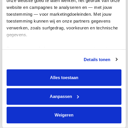
onze website goed te laten werken, het gebruik van onze 
Kom in actie
website en campagnes te analyseren en — met jouw 
toestemming — voor marketingdoeleinden. Met jouw 
toestemming kunnen wij en onze partners gegevens 
Algemeen
verwerken, zoals surfgedrag, voorkeuren en technische 
gegevens.
Privacyverklaring
Cookie instellingen
Deze gegevens helpen ons om campagnes te meten, 
Algemene voorwaarden
prestaties te verbeteren en relevante KWF-content te 
Details tonen
tonen. Je kunt je toestemming op elk moment wijzigen of 
Over KWF Kankerbestrijding
intrekken via Cookie instellingen onderaan de pagina. De 
Neem contact op
lijst met cookies is te vinden in het tabblad “details”.
Alles toestaan
Blijf op de hoogte
Aanpassen
Schrijf je in voor de nieuwsbrief
Weigeren
Volg ons