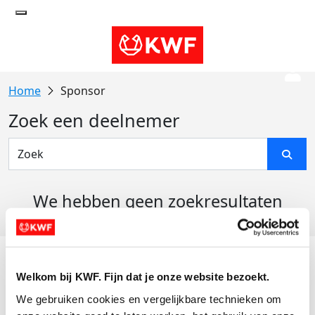
Sponsor
Zoek een deelnemer
We hebben geen zoekresultaten
gevonden
Acties
Welkom bij KWF. Fijn dat je onze website bezoekt.
Actiematerialen
We gebruiken cookies en vergelijkbare technieken om 
Evenementen