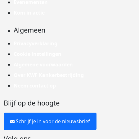
Evenementen
Kom in actie
Algemeen
Privacyverklaring
Cookie instellingen
Algemene voorwaarden
Over KWF Kankerbestrijding
Neem contact op
Blijf op de hoogte
Schrijf je in voor de nieuwsbrief
Volg ons