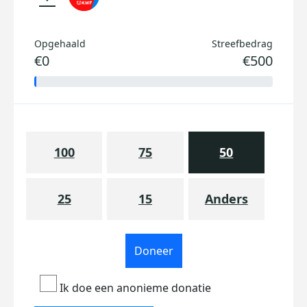
Opgehaald
Streefbedrag
€0
€500
100
75
50
25
15
Anders
Doneer
Ik doe een anonieme donatie