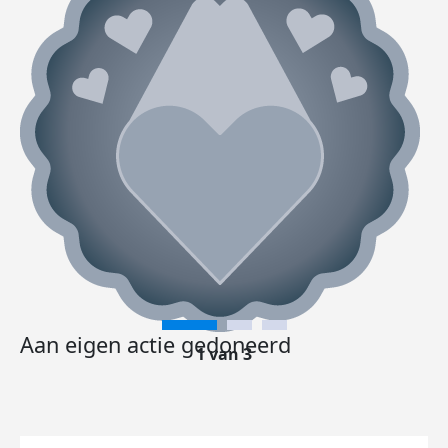
Aan eigen actie gedoneerd
1 van 3