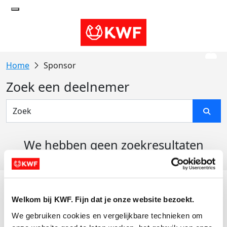
Sponsor
Zoek een deelnemer
We hebben geen zoekresultaten
gevonden
Acties
Welkom bij KWF. Fijn dat je onze website bezoekt.
Actiematerialen
We gebruiken cookies en vergelijkbare technieken om 
Evenementen