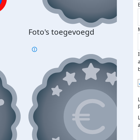
Foto's toegevoegd
€500
verd