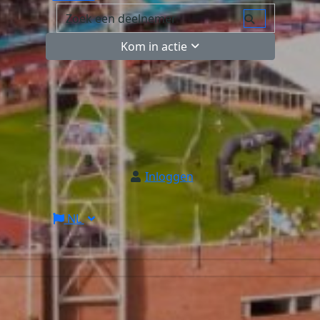
Kom in actie
Inloggen
NL