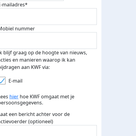
E-mailadres*
Mobiel nummer
 euro opgehaald: t-shirt
E-mails verstuurd
iend
Ik blijf graag op de hoogte van nieuws,
acties en manieren waarop ik kan
bijdragen aan KWF via:
E-mail
Lees
hier
hoe KWF omgaat met je
persoonsgegevens.
Laat een bericht achter voor de
actievoerder (optioneel)