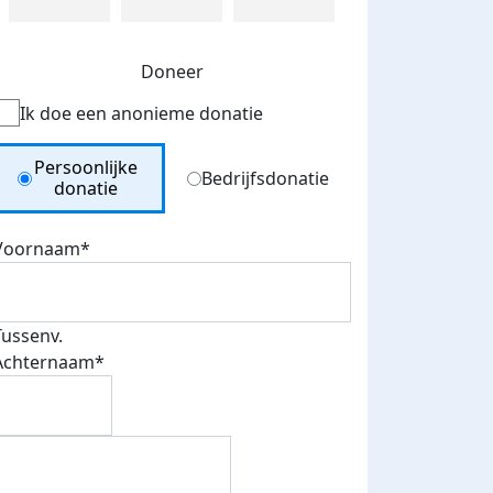
Doneer
Ik doe een anonieme donatie
Donation Type
Persoonlijke
Bedrijfsdonatie
donatie
Voornaam*
Tussenv.
Achternaam*