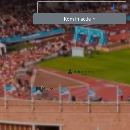
Kom in actie
Inloggen
NL