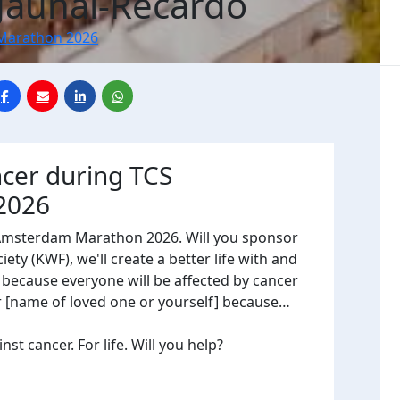
 Jaunai-Recardo
Marathon 2026
ncer during TCS
2026
 Amsterdam Marathon 2026. Will you sponsor
ty (KWF), we'll create a better life with and
, because everyone will be affected by cancer
or [name of loved one or yourself] because…
t cancer. For life. Will you help?