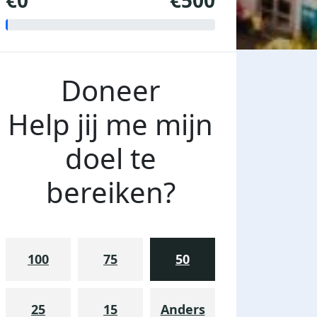
€0
€500
Doneer
Help jij me mijn
doel te
bereiken?
100
75
50
25
15
Anders