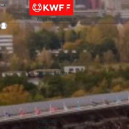
Alles over acties
Login
Evenementen
Over ons
Contact