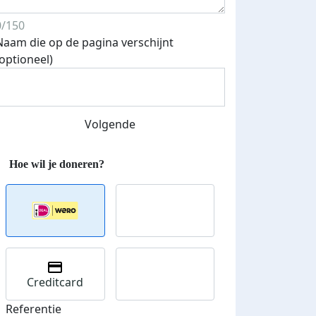
0/150
Naam die op de pagina verschijnt
(optioneel)
Streefbedrag verhoogd
Volgende
Creditcard
Referentie