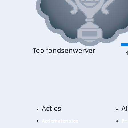
Top fondsenwerver
1
Acties
A
Actiematerialen
Pr