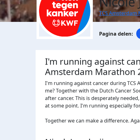
Nicole
TCS Amsterdam 
I'm running against ca
Amsterdam Marathon 
I'm running against cancer during TCS
me? Together with the Dutch Cancer Socie
after cancer. This is desperately needed
at some point. I'm running especially f
Together we can make a difference. Agains