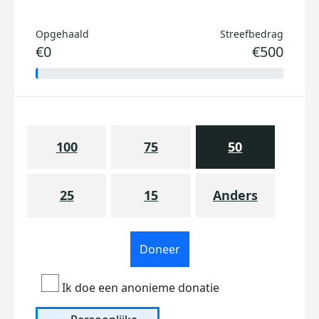
Opgehaald
Streefbedrag
€0
€500
100
75
50
25
15
Anders
Doneer
Ik doe een anonieme donatie