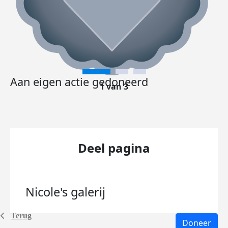
Aan eigen actie gedoneerd
1 van 3
Deel pagina
Nicole's
galerij
Terug
Doneer