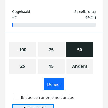
Opgehaald
Streefbedrag
€0
€500
100
75
50
25
15
Anders
Doneer
Ik doe een anonieme donatie