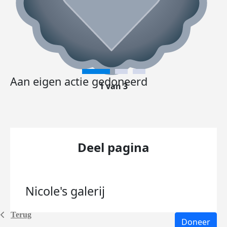
Aan eigen actie gedoneerd
1 van 3
Deel pagina
Nicole's
galerij
Terug
Doneer