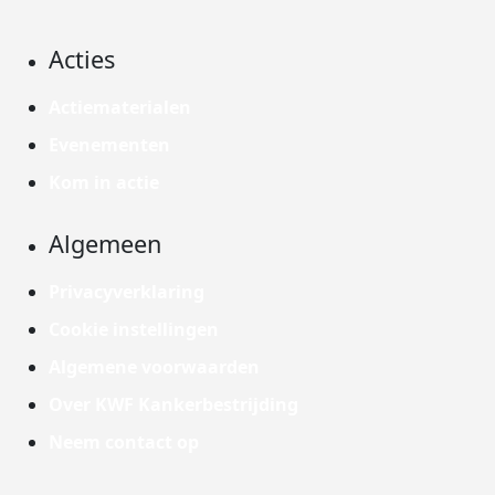
Acties
Actiematerialen
Evenementen
Kom in actie
Algemeen
Privacyverklaring
Cookie instellingen
Algemene voorwaarden
Over KWF Kankerbestrijding
Neem contact op