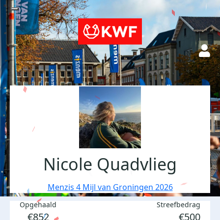
Nicole Quadvlieg
Menzis 4 Mijl van Groningen 2026
Opgehaald
Streefbedrag
€852
€500