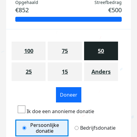
Opgehaald
Streefbedrag
€852
€500
100
75
50
25
15
Anders
Doneer
Ik doe een anonieme donatie
Persoonlijke
Bedrijfsdonatie
donatie