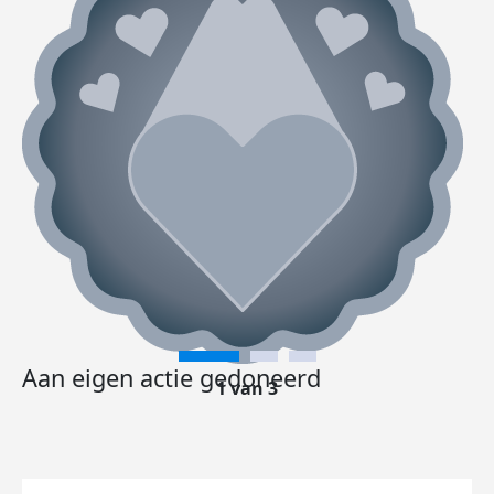
Aan eigen actie gedoneerd
1 van 3