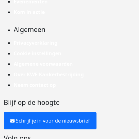
Evenementen
Kom in actie
Algemeen
Privacyverklaring
Cookie instellingen
Algemene voorwaarden
Over KWF Kankerbestrijding
Neem contact op
Blijf op de hoogte
Schrijf je in voor de nieuwsbrief
Volg ons