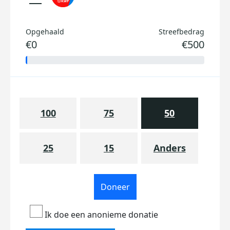
Opgehaald
Streefbedrag
€0
€500
100
75
50
25
15
Anders
Doneer
Ik doe een anonieme donatie