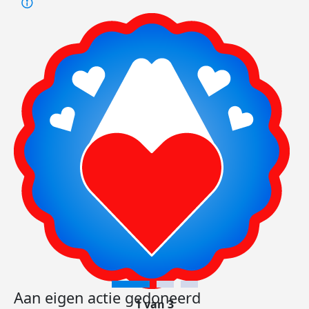
Aan eigen actie gedoneerd
1 van 3