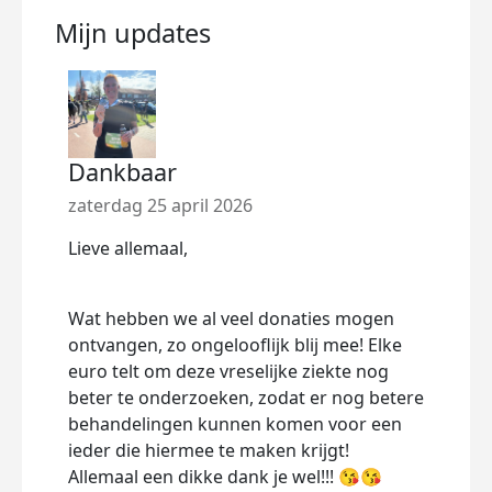
Mijn updates
Dankbaar
Don
zaterdag 25 april 2026
woen
Lieve allemaal,
Wauw
geze
Wat 
Wat hebben we al veel donaties mogen
Dit 
ontvangen, zo ongelooflijk blij mee! Elke
euro telt om deze vreselijke ziekte nog
Liefs
beter te onderzoeken, zodat er nog betere
behandelingen kunnen komen voor een
Dee
ieder die hiermee te maken krijgt!
Allemaal een dikke dank je wel!!! 😘😘