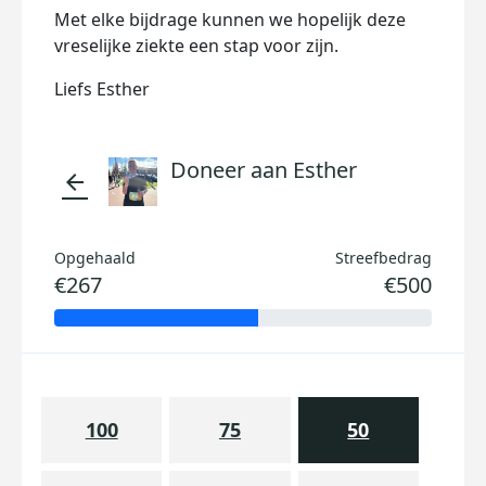
Met elke bijdrage kunnen we hopelijk deze
vreselijke ziekte een stap voor zijn.
Liefs Esther
Doneer aan Esther
arrow_back
Opgehaald
Streefbedrag
€267
€500
100
75
50