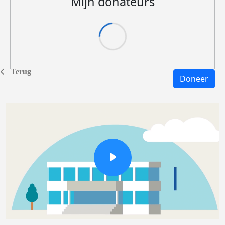
Mijn donateurs
Terug
Doneer