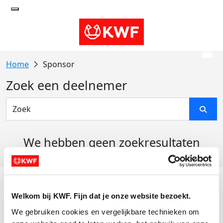
Sponsor
Zoek een deelnemer
We hebben geen zoekresultaten
gevonden
Acties
Welkom bij KWF. Fijn dat je onze website bezoekt.
Actiematerialen
We gebruiken cookies en vergelijkbare technieken om 
Evenementen