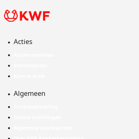
Acties
Actiematerialen
Evenementen
Kom in actie
Algemeen
Privacyverklaring
Cookie instellingen
Algemene voorwaarden
Over KWF Kankerbestrijding