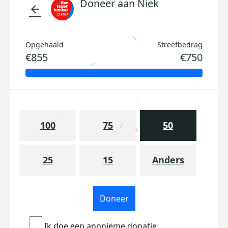
Doneer aan Niek
arrow_back
Opgehaald
Streefbedrag
€855
€750
100
75
50
25
15
Anders
Doneer
Ik doe een anonieme donatie