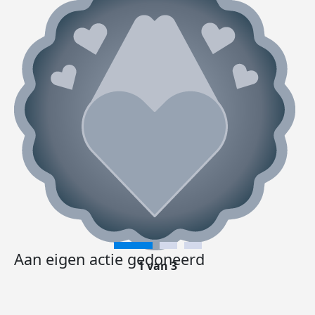
Aan eigen actie gedoneerd
1 van 3