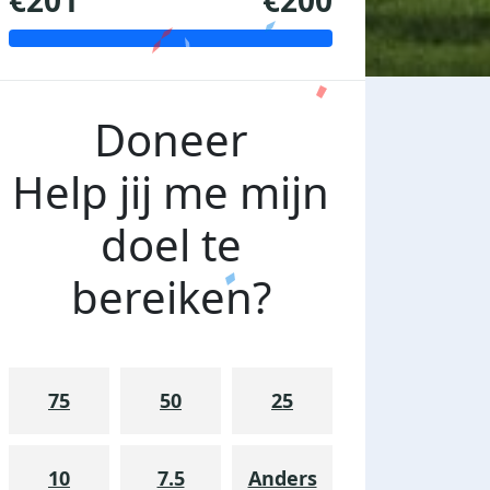
€201
€200
Doneer
Help jij me mijn
doel te
bereiken?
75
50
25
10
7.5
Anders