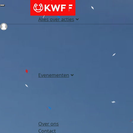
Alles over acties
Login
Evenementen
Over ons
Contact