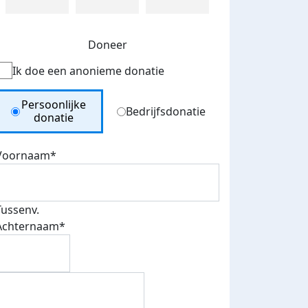
Doneer
Ik doe een anonieme donatie
Donation Type
Persoonlijke
Bedrijfsdonatie
donatie
Voornaam*
Tussenv.
Achternaam*