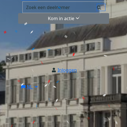
Kom in actie
Inloggen
NL