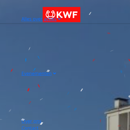
Alles over acties
Evenementen
Over ons
Contact