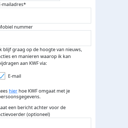
E-mailadres*
fondsenwerver
E-mails verstuurd
Mobiel nummer
Ik blijf graag op de hoogte van nieuws,
acties en manieren waarop ik kan
bijdragen aan KWF via:
E-mail
Lees
hier
hoe KWF omgaat met je
persoonsgegevens.
Laat een bericht achter voor de
actievoerder (optioneel)