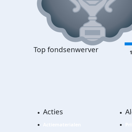
Top fondsenwerver
1
Acties
A
Actiematerialen
Pr