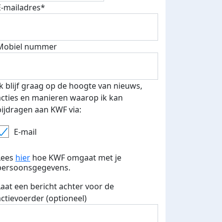
E-mailadres*
500 euro aan donaties ontvang
E-mails verstuurd
 speciale KWF t-shirt!
Mobiel nummer
Ik blijf graag op de hoogte van nieuws,
acties en manieren waarop ik kan
bijdragen aan KWF via:
E-mail
Lees
hier
hoe KWF omgaat met je
persoonsgegevens.
Laat een bericht achter voor de
actievoerder (optioneel)