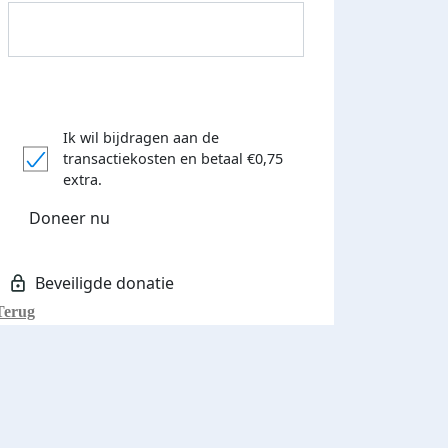
Ik wil bijdragen aan de
transactiekosten
en betaal €0,75
Donateurs bedankt
extra.
Doneer nu
Terug