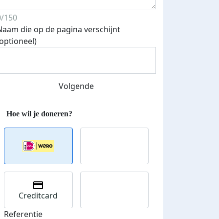
0/150
Naam die op de pagina verschijnt
(optioneel)
Streefbedrag verhoogd
Volgende
Creditcard
Referentie