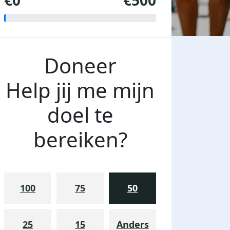
€0
€500
Doneer
Help jij me mijn
doel te
bereiken?
100
75
50
25
15
Anders