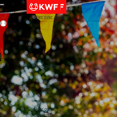
Alles over acties
Login
Evenementen
Over ons
Contact