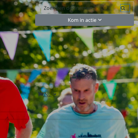
Kom in actie
Inloggen
NL