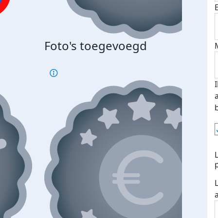
Bij 
Foto's toegevoegd
je je