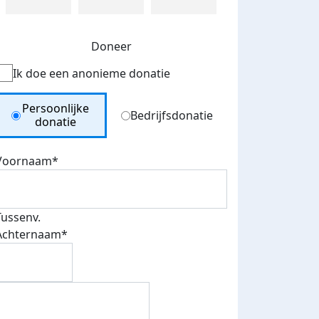
Doneer
Ik doe een anonieme donatie
Donation Type
Persoonlijke
Bedrijfsdonatie
donatie
Voornaam*
Tussenv.
Achternaam*