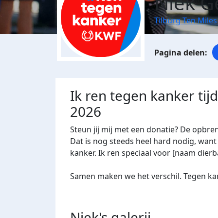
Niek G
Tilburg Ten Miles
Ik ren tegen kanker tij
2026
Steun jij mij met een donatie? De opbre
Dat is nog steeds heel hard nodig, want 
kanker. Ik ren speciaal voor [naam dierba
Samen maken we het verschil. Tegen kan
Niek's
galerij