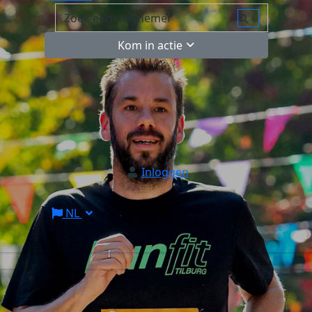
Kom in actie
Inloggen
NL