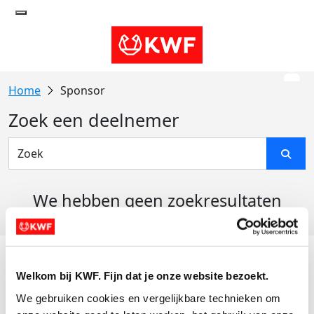
Sponsor
Zoek een deelnemer
We hebben geen zoekresultaten
gevonden
Acties
Welkom bij KWF. Fijn dat je onze website bezoekt.
Actiematerialen
We gebruiken cookies en vergelijkbare technieken om 
Evenementen