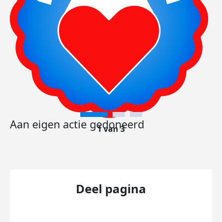
Aan eigen actie gedoneerd
1 van 3
Deel pagina