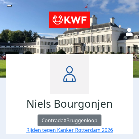
Niels Bourgonjen
ContradaXBruggenloop
Rijden tegen Kanker Rotterdam 2026