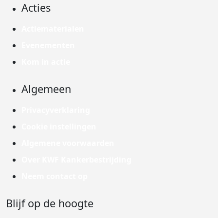
Acties
Actiematerialen
Evenementen
Kom in actie
Algemeen
Privacyverklaring
Cookie instellingen
Algemene voorwaarden
Over KWF Kankerbestrijding
Neem contact op
Blijf op de hoogte