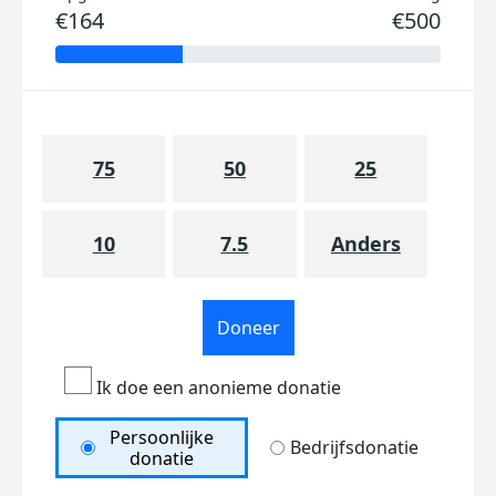
€164
€500
75
50
25
10
7.5
Anders
Doneer
Ik doe een anonieme donatie
Persoonlijke
Bedrijfsdonatie
donatie