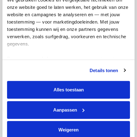
Niels's badges
onze website goed te laten werken, het gebruik van onze 
website en campagnes te analyseren en — met jouw 
toestemming — voor marketingdoeleinden. Met jouw 
toestemming kunnen wij en onze partners gegevens 
verwerken, zoals surfgedrag, voorkeuren en technische 
gegevens.
Deze gegevens helpen ons om campagnes te meten, 
prestaties te verbeteren en relevante KWF-content te 
Details tonen
tonen. Je kunt je toestemming op elk moment wijzigen of 
intrekken via Cookie instellingen onderaan de pagina. De 
lijst met cookies is te vinden in het tabblad “details”.
Alles toestaan
Aanpassen
Weigeren