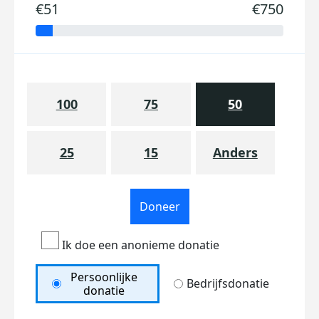
€51
€750
100
75
50
25
15
Anders
Doneer
Ik doe een anonieme donatie
Persoonlijke
Bedrijfsdonatie
donatie