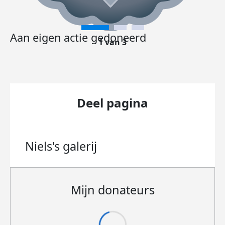
Aan eigen actie gedoneerd
1 van 3
Deel pagina
Niels's
galerij
Mijn donateurs