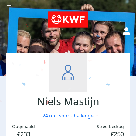
Niels Mastijn
24 uur Sportchallenge
Opgehaald
Streefbedrag
€233
€250