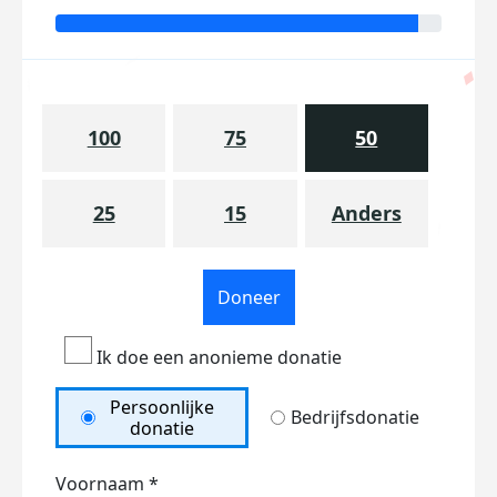
100
75
50
25
15
Anders
Doneer
Ik doe een anonieme donatie
Persoonlijke
Bedrijfsdonatie
donatie
Voornaam *