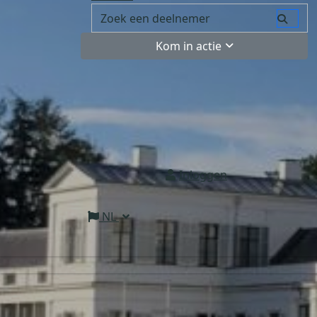
Kom in actie
Inloggen
NL