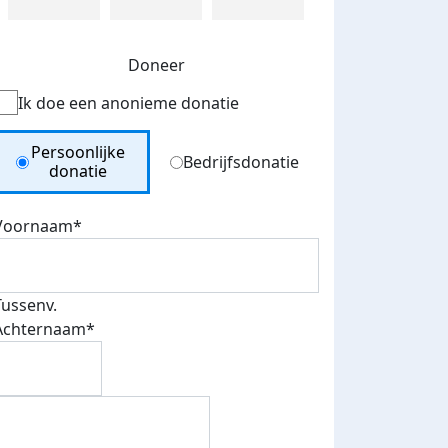
Doneer
Ik doe een anonieme donatie
Donation Type
Persoonlijke
Bedrijfsdonatie
donatie
Voornaam*
Tussenv.
Achternaam*