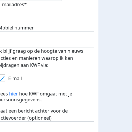
E-mailadres*
fondsenwerver
E-mails verstuurd
Mobiel nummer
Ik blijf graag op de hoogte van nieuws,
acties en manieren waarop ik kan
bijdragen aan KWF via:
E-mail
Lees
hier
hoe KWF omgaat met je
persoonsgegevens.
Laat een bericht achter voor de
actievoerder (optioneel)