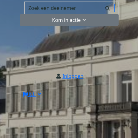
Kom in actie
Inloggen
NL