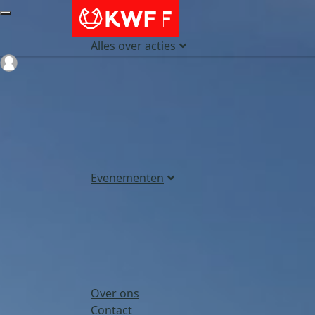
Alles over acties
Login
Evenementen
Over ons
Contact