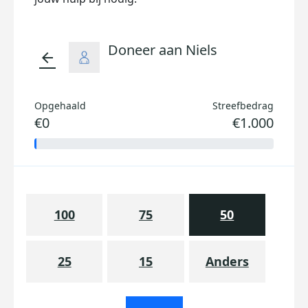
Doneer aan Niels
arrow_back
Opgehaald
Streefbedrag
€0
€1.000
100
75
50
25
15
Anders