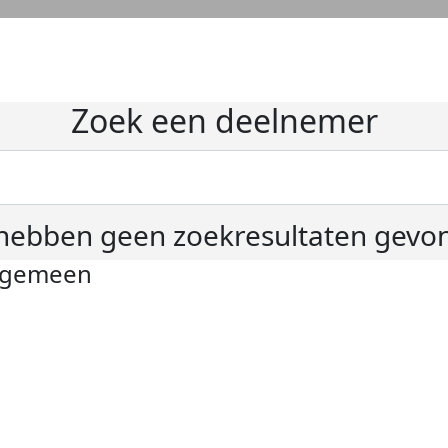
Zoek een deelnemer
hebben geen zoekresultaten gevo
lgemeen
ivacyverklaring
okie instellingen
gemene voorwaarden
er KWF Kankerbestrijding