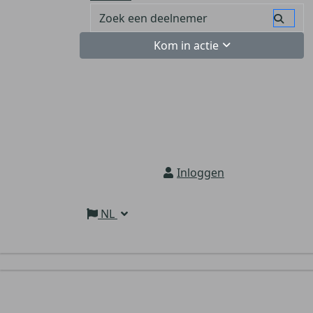
Kom in actie
Inloggen
NL