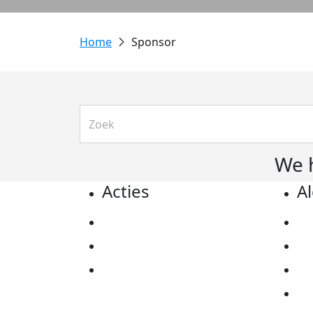
Sponsor
We 
Acties
A
Actiematerialen
Pr
Evenementen
Co
Kom in actie
Al
Ov