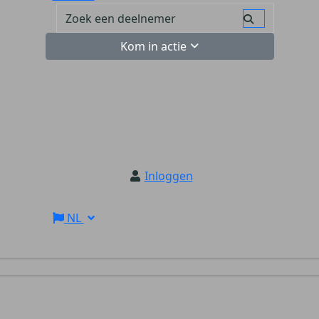
Kom in actie
Inloggen
NL