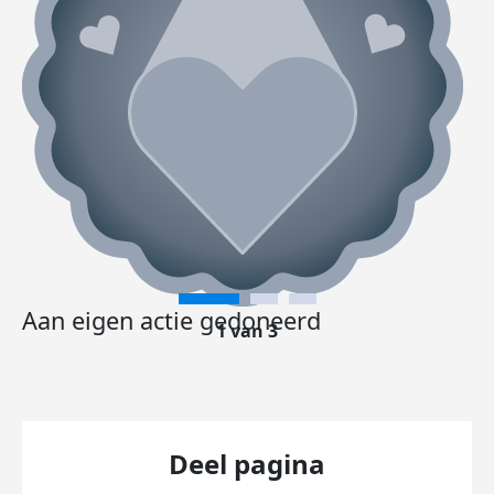
Aan eigen actie gedoneerd
1 van 3
Deel pagina