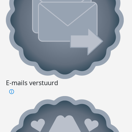
E-mails verstuurd