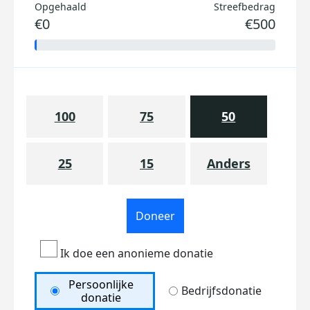
Opgehaald
Streefbedrag
€0
€500
100
75
50
25
15
Anders
Doneer
Ik doe een anonieme donatie
Persoonlijke
Bedrijfsdonatie
donatie