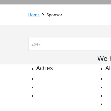
Sponsor
We 
Acties
A
Actiematerialen
Pr
Evenementen
Co
Kom in actie
Al
Ov