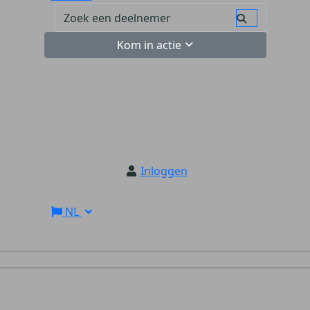
Kom in actie
Inloggen
NL