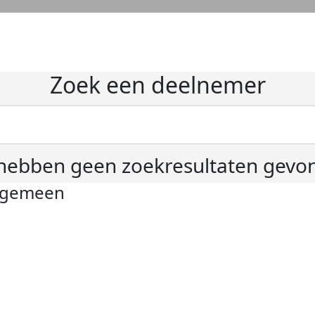
Zoek een deelnemer
hebben geen zoekresultaten gevo
lgemeen
ivacyverklaring
okie instellingen
gemene voorwaarden
er KWF Kankerbestrijding