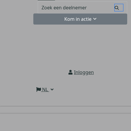
Kom in actie
Inloggen
NL