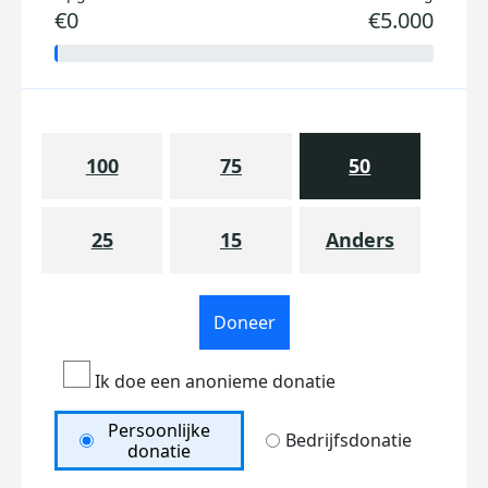
€0
€5.000
100
75
50
25
15
Anders
Doneer
Ik doe een anonieme donatie
Persoonlijke
Bedrijfsdonatie
donatie