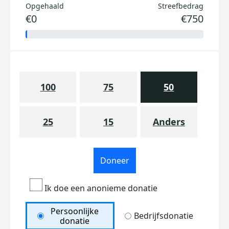
Opgehaald
Streefbedrag
€0
€750
100
75
50
25
15
Anders
Doneer
Ik doe een anonieme donatie
Persoonlijke
Bedrijfsdonatie
donatie