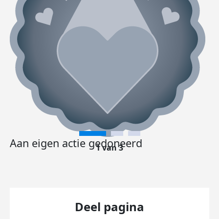
Aan eigen actie gedoneerd
1 van 3
Deel pagina