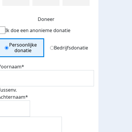
Doneer
Ik doe een anonieme donatie
Donation Type
Persoonlijke
Bedrijfsdonatie
donatie
Voornaam*
Tussenv.
Achternaam*