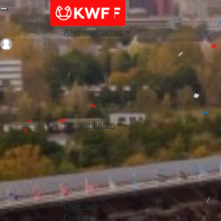
Alles over acties
Login
Evenementen
Over ons
Contact