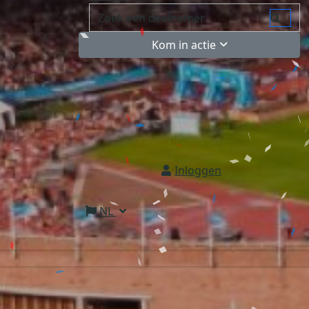
Kom in actie
Inloggen
NL