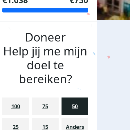
€1.038
€750
Doneer
Help jij me mijn
doel te
bereiken?
100
75
50
25
15
Anders