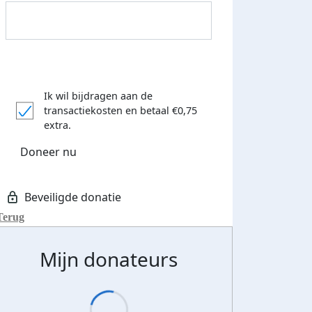
Ik wil bijdragen aan de
transactiekosten
en betaal €0,75
extra.
Doneer nu
Terug
 euro opgehaald: t-shirt
E-mails verstuurd
iend
Mijn donateurs