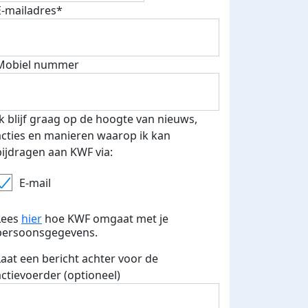
E-mailadres*
Mobiel nummer
Ik blijf graag op de hoogte van nieuws,
acties en manieren waarop ik kan
bijdragen aan KWF via:
E-mail
Lees
hier
hoe KWF omgaat met je
persoonsgegevens.
Laat een bericht achter voor de
actievoerder (optioneel)