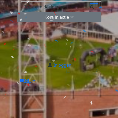
Kom in actie
Inloggen
NL