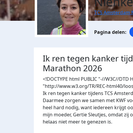
Nienke
TCS Amsterdam 
Ik ren tegen kanker ti
Marathon 2026
<!DOCTYPE html PUBLIC "-//W3C//DTD HT
"http://www.w3.org/TR/REC-html40/loos
Ik ren tegen kanker tijdens TCS Amster
Daarmee zorgen we samen met KWF voor 
heel hard nodig, want iedereen krijgt oo
mijn moeder, Gertie Sleutjes, omdat zij
helaas niet meer te genezen is.