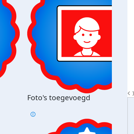
Foto's toegevoegd
€500
verd