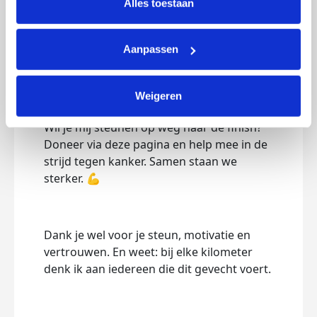
belangrijk onderzoek, betere
Alles toestaan
behandelingen en hoop voor patiënten en
hun families. Elke bijdrage groot of klein
Aanpassen
brengt ons een stap dichter bij een wereld
waarin kanker minder levens verwoest.
Weigeren
Wil je mij steunen op weg naar de finish?
Doneer via deze pagina en help mee in de
strijd tegen kanker. Samen staan we
sterker. 💪
Dank je wel voor je steun, motivatie en
vertrouwen. En weet: bij elke kilometer
denk ik aan iedereen die dit gevecht voert.