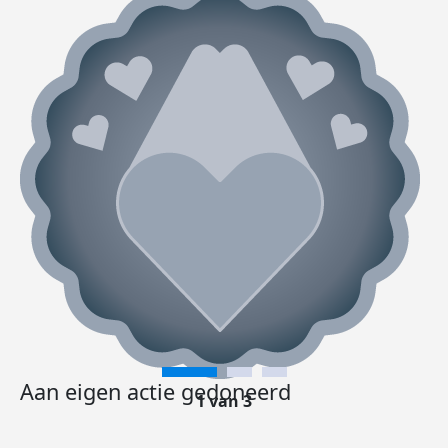
Aan eigen actie gedoneerd
1 van 3