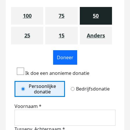
100
75
50
25
15
Anders
Doneer
Ik doe een anonieme donatie
Persoonlijke
Bedrijfsdonatie
donatie
Voornaam *
Tussenv.
Achternaam *