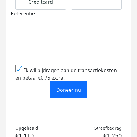
Creditcard
Referentie
Ik wil bijdragen aan de transactiekosten
en betaal €0.75 extra.
Doneer nu
Opgehaald
Streefbedrag
€1.110
€1.250