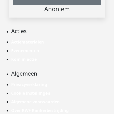
Anoniem
Acties
Actiematerialen
Evenementen
Kom in actie
Algemeen
Privacyverklaring
Cookie instellingen
Algemene voorwaarden
Over KWF Kankerbestrijding