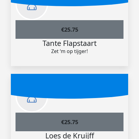
€
25.75
Tante Flapstaart
Zet ‘m op tijger!
€
25.75
Loes de Kruijff