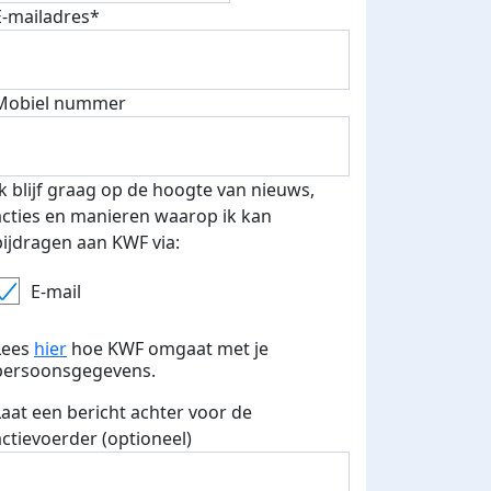
E-mailadres*
Mobiel nummer
 euro opgehaald: t-shirt
E-mails verstuurd
iend
Ik blijf graag op de hoogte van nieuws,
acties en manieren waarop ik kan
bijdragen aan KWF via:
E-mail
Lees
hier
hoe KWF omgaat met je
persoonsgegevens.
Laat een bericht achter voor de
actievoerder (optioneel)