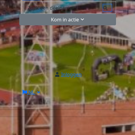
Kom in actie
Inloggen
NL