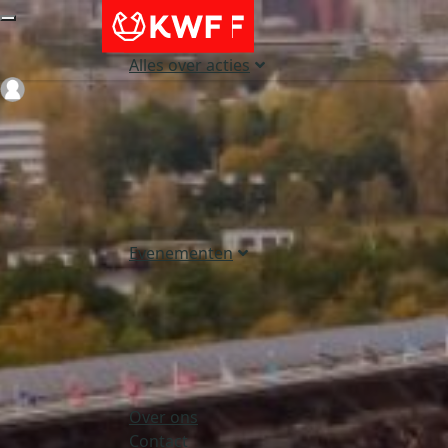
Alles over acties
Login
Evenementen
Over ons
Contact