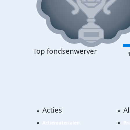
Top fondsenwerver
1
Acties
A
Actiematerialen
Pr