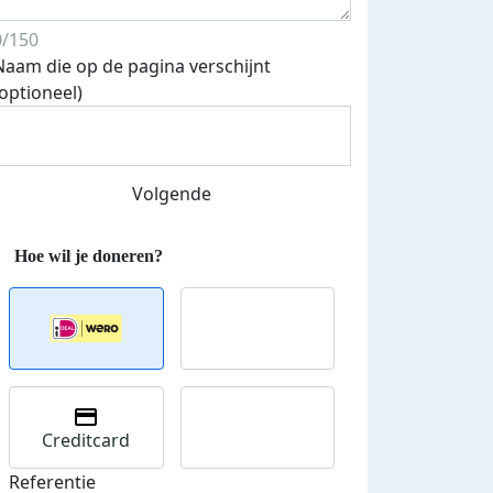
0/150
Naam die op de pagina verschijnt
(optioneel)
Streefbedrag verhoogd
Volgende
Creditcard
Referentie