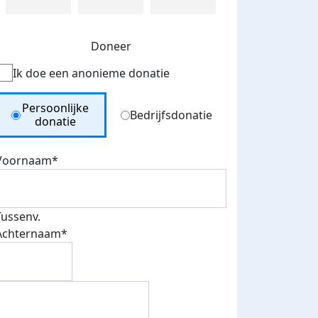
Doneer
Ik doe een anonieme donatie
Donation Type
Persoonlijke
Bedrijfsdonatie
donatie
Voornaam*
Tussenv.
Achternaam*