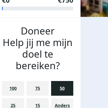
€0
€750
Doneer
Help jij me mijn
doel te
bereiken?
100
75
50
25
15
Anders