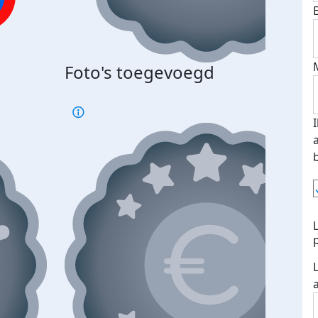
Foto's toegevoegd
€500
verd