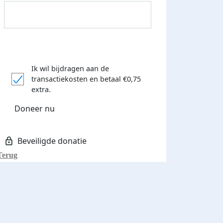
Ik wil bijdragen aan de
transactiekosten
en betaal €0,75
Donateurs bedankt
extra.
Doneer nu
Terug