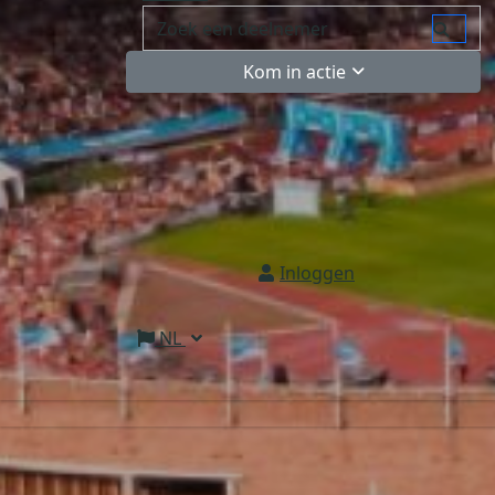
Kom in actie
Inloggen
NL