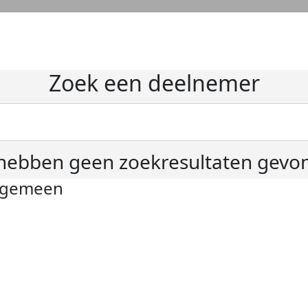
Zoek een deelnemer
hebben geen zoekresultaten gevo
lgemeen
ivacyverklaring
okie instellingen
gemene voorwaarden
er KWF Kankerbestrijding