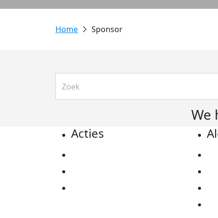
Sponsor
We 
Acties
A
Actiematerialen
Pr
Evenementen
Co
Kom in actie
Al
Ov