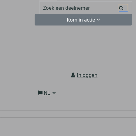
Kom in actie
Inloggen
NL