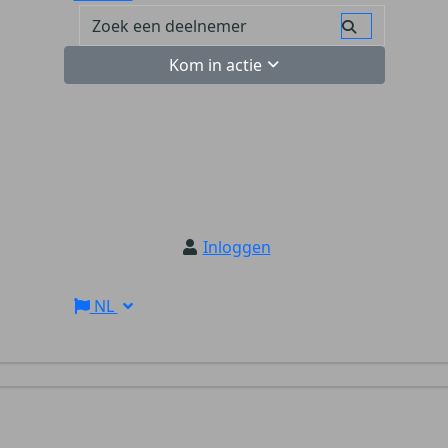
Kom in actie
Inloggen
NL