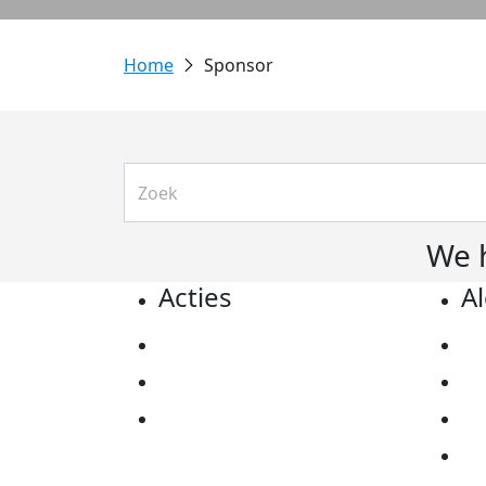
Sponsor
We 
Acties
A
Actiematerialen
Pr
Evenementen
Co
Kom in actie
Al
Ov