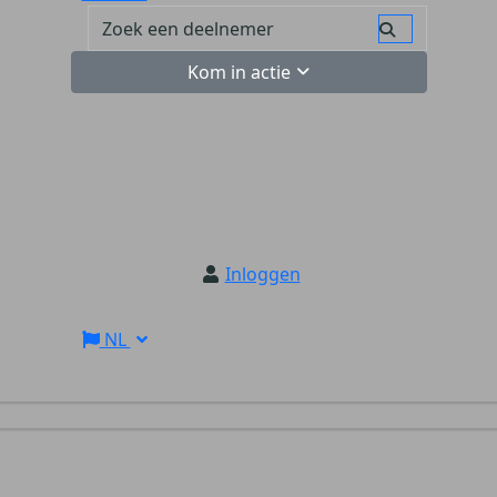
Kom in actie
Inloggen
NL