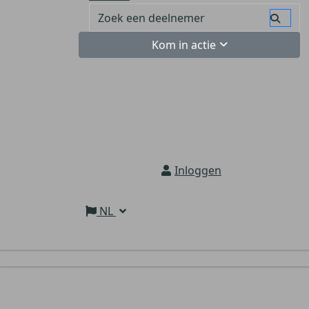
Kom in actie
Inloggen
NL