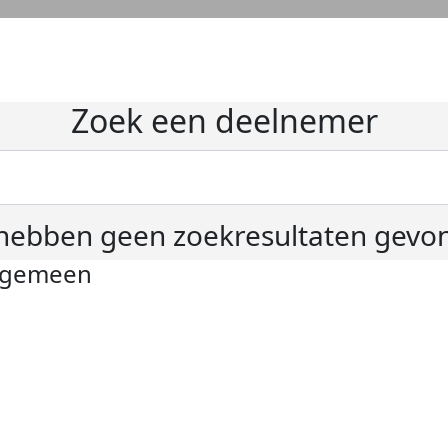
Zoek een deelnemer
hebben geen zoekresultaten gevo
lgemeen
ivacyverklaring
okie instellingen
gemene voorwaarden
er KWF Kankerbestrijding