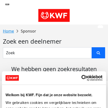
Sponsor
Zoek een deelnemer
We hebben geen zoekresultaten
gevonden
Acties
Welkom bij KWF. Fijn dat je onze website bezoekt.
Actiematerialen
We gebruiken cookies en vergelijkbare technieken om 
Evenementen