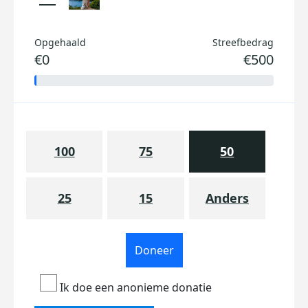
Opgehaald
Streefbedrag
€0
€500
100
75
50
25
15
Anders
Doneer
Ik doe een anonieme donatie