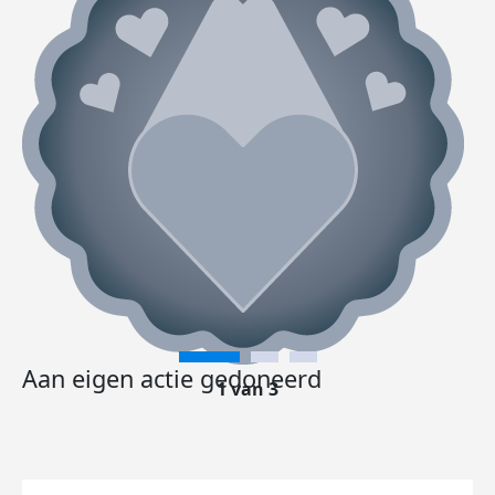
Aan eigen actie gedoneerd
1 van 3