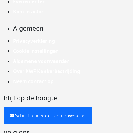
Evenementen
Kom in actie
Algemeen
Privacyverklaring
Cookie instellingen
Algemene voorwaarden
Over KWF Kankerbestrijding
Neem contact op
Blijf op de hoogte
Schrijf je in voor de nieuwsbrief
Volg ons